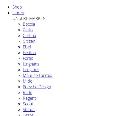
Shop
Uhren
UNSERE MARKEN
Boccia
Casio
Certina
Citizen
Ebel
Festina
Fortis
Junghans
Longines
Maurice Lacroix
Mido
Porsche Design
Rado
Regent
Scout
Staudt
Tissot