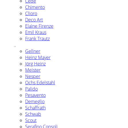
Cédé
Chimento
Clioro
Deco Art
Elaine Firenze
Emil Kraus
Frank Trautz
..
Gellner
Heinz Mayer
Jörg Heinz
Meister
Nesper
Ochs Edelstahl
Palido
Pesavento
Demeglio
Schaffrath
Schwab
Scout
Serafino Consoli