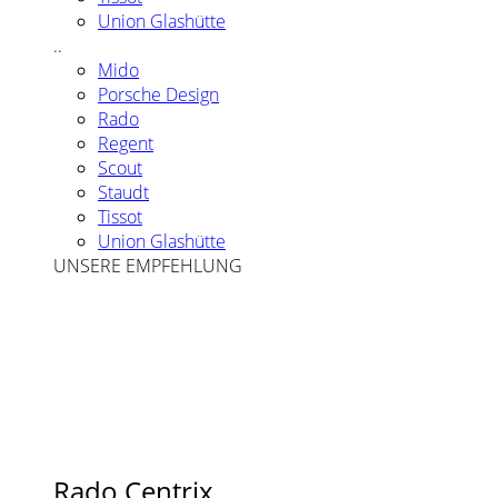
Union Glashütte
..
Mido
Porsche Design
Rado
Regent
Scout
Staudt
Tissot
Union Glashütte
UNSERE EMPFEHLUNG
Rado Centrix