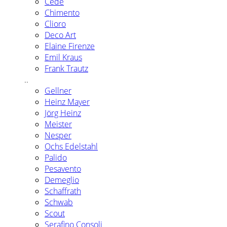
Cédé
Chimento
Clioro
Deco Art
Elaine Firenze
Emil Kraus
Frank Trautz
..
Gellner
Heinz Mayer
Jörg Heinz
Meister
Nesper
Ochs Edelstahl
Palido
Pesavento
Demeglio
Schaffrath
Schwab
Scout
Serafino Consoli