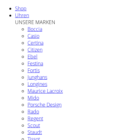
Shop
Uhren
UNSERE MARKEN
Boccia
Casio
Certina
Citizen
Ebel
Festina
Fortis
Junghans
Longines
Maurice Lacroix
Mido
Porsche Design
Rado
Regent
Scout
Staudt
Tissot