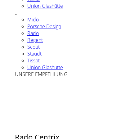
Union Glashütte
..
Mido
Porsche Design
Rado
Regent
Scout
Staudt
Tissot
Union Glashütte
UNSERE EMPFEHLUNG
Rado Centrix