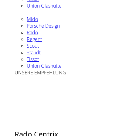
Union Glashütte
..
Mido
Porsche Design
Rado
Regent
Scout
Staudt
Tissot
Union Glashütte
UNSERE EMPFEHLUNG
Rado Centrix