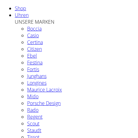
Shop
Uhren
UNSERE MARKEN
Boccia
Casio
Certina
Citizen
Ebel
Festina
Fortis
Junghans
Longines
Maurice Lacroix
Mido
Porsche Design
Rado
Regent
Scout
Staudt
Tissot