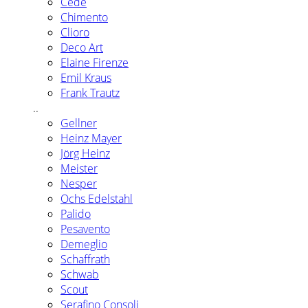
Cédé
Chimento
Clioro
Deco Art
Elaine Firenze
Emil Kraus
Frank Trautz
..
Gellner
Heinz Mayer
Jörg Heinz
Meister
Nesper
Ochs Edelstahl
Palido
Pesavento
Demeglio
Schaffrath
Schwab
Scout
Serafino Consoli