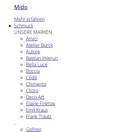
Mido
Mehr erfahren
Schmuck
UNSERE MARKEN
Amici
Atelier Burck
Autore
Bastian Inverun
Bella Luce
Boccia
Cédé
Chimento
Clioro
Deco Art
Elaine Firenze
Emil Kraus
Frank Trautz
..
Gellner