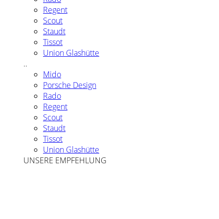
Regent
Scout
Staudt
Tissot
Union Glashütte
..
Mido
Porsche Design
Rado
Regent
Scout
Staudt
Tissot
Union Glashütte
UNSERE EMPFEHLUNG