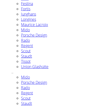
Festina
Fortis
Junghans
Longines
Maurice Lacroix
Mido
Porsche Design
Rado
Regent
Scout
Staudt
Tissot
Union Glashütte
..
Mido
Porsche Design
Rado
Regent
Scout
Staudt