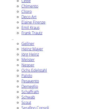
Cédé
Chimento
Clioro
Deco Art
Elaine Firenze
Emil Kraus
Frank Trautz
..
Gellner
Heinz Mayer
Jörg Heinz
Meister
Nesper
Ochs Edelstahl
Palido
Pesavento
Demeglio
Schaffrath
Schwab
Scout
Serafino Consoli