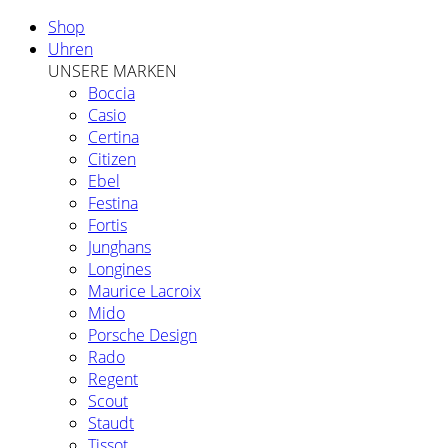
Shop
Uhren
UNSERE MARKEN
Boccia
Casio
Certina
Citizen
Ebel
Festina
Fortis
Junghans
Longines
Maurice Lacroix
Mido
Porsche Design
Rado
Regent
Scout
Staudt
Tissot