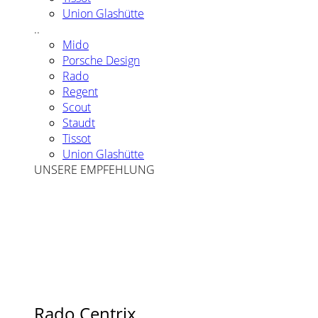
Union Glashütte
..
Mido
Porsche Design
Rado
Regent
Scout
Staudt
Tissot
Union Glashütte
UNSERE EMPFEHLUNG
Rado Centrix