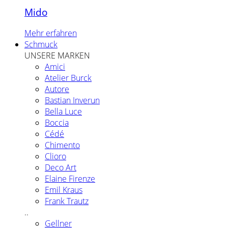
Mido
Mehr erfahren
Schmuck
UNSERE MARKEN
Amici
Atelier Burck
Autore
Bastian Inverun
Bella Luce
Boccia
Cédé
Chimento
Clioro
Deco Art
Elaine Firenze
Emil Kraus
Frank Trautz
..
Gellner