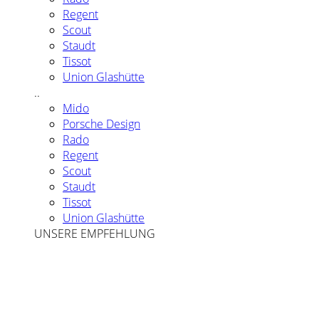
Regent
Scout
Staudt
Tissot
Union Glashütte
..
Mido
Porsche Design
Rado
Regent
Scout
Staudt
Tissot
Union Glashütte
UNSERE EMPFEHLUNG