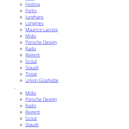
Festina
Fortis
Junghans
Longines
Maurice Lacroix
Mido
Porsche Design
Rado
Regent
Scout
Staudt
Tissot
Union Glashütte
..
Mido
Porsche Design
Rado
Regent
Scout
Staudt